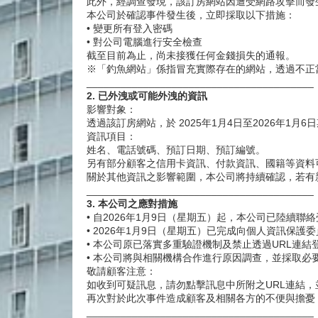
此外，經調查發現，該訂房網站因遭受網路攻擊而發
本公司於確認事件發生後，立即採取以下措施：
• 變更所有登入密碼
• 對公司電腦進行安全檢查
截至目前為止，尚未接獲任何金錢損失的通報。
※「釣魚網站」係指冒充實際存在的網站，透過不正
________________________________________
2. 已外洩或可能外洩的資訊
影響對象：
透過該訂房網站，於 2025年1月4日至2026年1月
資訊項目：
姓名、電話號碼、預訂日期、預訂編號。
另有部分顧客之信用卡資訊、付款資訊、國籍等資料
關於其他資訊之影響範圍，本公司將持續確認，若有
________________________________________
3. 本公司之應對措施
• 自2026年1月9日（星期五）起，本公司已陸
• 2026年1月9日（星期五）已完成向個人資訊保護
• 本公司原已落實多重驗證機制及禁止透過URL連
• 本公司將與相關機構合作進行原因調查，並採取必
敬請顧客注意：
如收到可疑訊息，請勿點擊訊息中所附之URL連結
再次對於此次事件造成顧客及相關各方的不便與擔憂
________________________________________