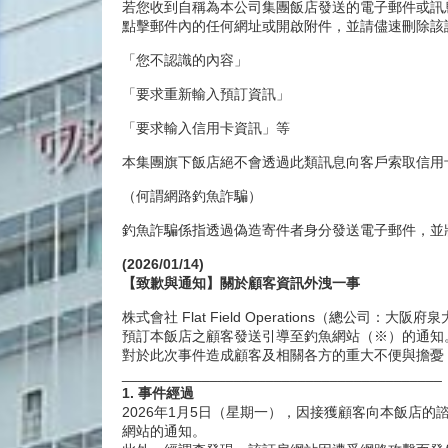
若您收到自稱為本公司集團飯店發送的電子郵件或訊息
點擊郵件內的任何網址或開啟附件，並請儘速刪除該
「您不認識的內容」
「要求重新輸入預訂資訊」
「要求輸入信用卡資訊」等
本集團旗下飯店絕不會透過此類訊息向客戶索取信用
（何謂網路釣魚詐騙）
釣魚詐騙係指透過偽造寄件者身分發送電子郵件，並
(2026/01/14)
【致歉與通知】關於顧客資訊外洩一事
株式會社 Flat Field Operations
預訂本飯店之顧客發送引導至釣魚網站（※）的通知
對於此次事件造成顧客及相關各方的重大不便與擔憂
________________________________________
1. 事件經過
2026年1月5日（星期一），因接獲顧客向本飯店
網站的通知。