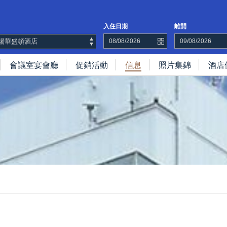
入住日期
離開
場華盛頓酒店
會議室宴會廳
促銷活動
信息
照片集錦
酒店