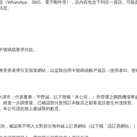
（WhatsApp、SMS、電子郵件等），且內容包含下列任一資訊，可
訊息。
卡號碼或要求付款。
將受害者導引至假冒網站，以盜取信用卡號碼或帳戶資訊（使用者ID、密
（總公司：大阪府泉大津市；代表董事：平野誠，以下簡稱「本公司」）所營運之關
。經進一步調查後，已確認部分曾預訂本飯店之顧客資訊發生外洩情形。
，本公司謹此致上最誠摯的歉意。
的諮詢，確認有不明人士對部分海外線上訂房網站（以下稱「該訂房網站」