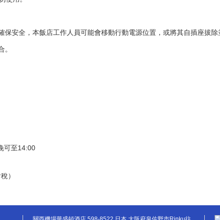
確保安全，本飯店工作人員可能會移動行動電源位置，或將其自插座拔除
合。
可至14:00
含稅）
關西機場華盛頓酒店 598-8522 日本 大阪府泉佐野市Rinku往