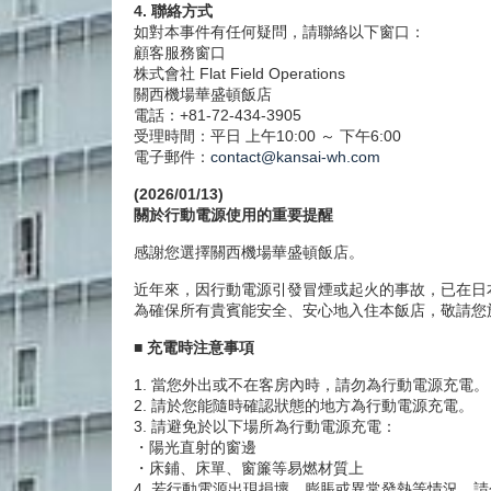
4. 聯絡方式
如對本事件有任何疑問，請聯絡以下窗口：
顧客服務窗口
株式會社 Flat Field Operations
關西機場華盛頓飯店
電話：+81-72-434-3905
受理時間：平日 上午10:00 ～ 下午6:00
電子郵件：
contact@kansai-wh.com
(2026/01/13)
關於行動電源使用的重要提醒
感謝您選擇關西機場華盛頓飯店。
近年來，因行動電源引發冒煙或起火的事故，已在日
為確保所有貴賓能安全、安心地入住本飯店，敬請您
■ 充電時注意事項
1. 當您外出或不在客房內時，請勿為行動電源充電。
2. 請於您能隨時確認狀態的地方為行動電源充電。
3. 請避免於以下場所為行動電源充電：
・陽光直射的窗邊
・床鋪、床單、窗簾等易燃材質上
4. 若行動電源出現損壞、膨脹或異常發熱等情況，