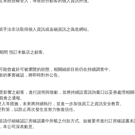
生未經授權登入，導致部分顧客的個人資訊外洩。
當手法非法取得個人資訊或金融資訊之偽造網站。
6日期間 預訂本飯店之顧客。
可能曾處於可被瀏覽的狀態，相關細節目前仍在持續調查中。
新的事實確認，將即時對外公告。
續聯絡受影響之顧客，進行說明與致歉，並將持續設置諮詢窗口以妥善處理相關
委員會之通報。
結登入等措施，未來將持續執行，並進一步加強員工之資訊安全教育。
要對策，以防止再次發生並努力恢復信任。
，並請仔細確認訂房確認書中所載之付款方式。如被要求進行訂房確認書未
，本公司深表歉意。